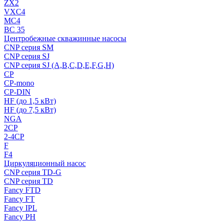
ZX2
VXC4
MC4
BC 35
Центробежные скважинные насосы
CNP серия SM
CNP серия SJ
CNP серия SJ (A,B,C,D,E,F,G,H)
CP
CP-mono
CP-DIN
HF (до 1,5 кВт)
HF (до 7,5 кВт)
NGA
2CP
2-4CP
F
F4
Циркуляционный насос
CNP серия TD-G
CNP серия TD
Fancy FTD
Fancy FT
Fancy IPL
Fancy PH