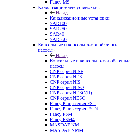
Fancy MS
Канализационные установки
Назад
Канализационные установки
SAR100
SAR250
SAR40
SAR550
Консольные и консольно-моноблочные
насосы
Назад
Консольные и консольно-моноблочные
насосы
CNP серия NISF
CNP серия NES
CNP серия NIS
CNP серия NISO
CNP серия NESO(H)
CNP серия NESO
Fancy Pump серия FST
Fancy Pump серия FST4
Fancy FSM
Fancy FSM4
MASDAF NM
MASDAF NMM