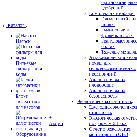
органоминераль
удобрений
Комплексные наборы
Элементный ана
почвы
Каталог
Гуминовые и
фульвокислоты
Гранулометриче
Насосы
состав
Тяжелые металл
Агрохимический анал
почвы для
Питьевые
сельскохозяйственных
фильтры для
предприятий
воды
Анализ почвы на
плодородие
Анализ почвы на
безопасность
Блоки
Экологическая отчетность
автоматики
Ежегодная экологичес
для насосов
отчетность
Экологическая отчетн
Акции
по формам 6.1-6.3
Отчет о результатах
Оборудование
мониторинга ОРО