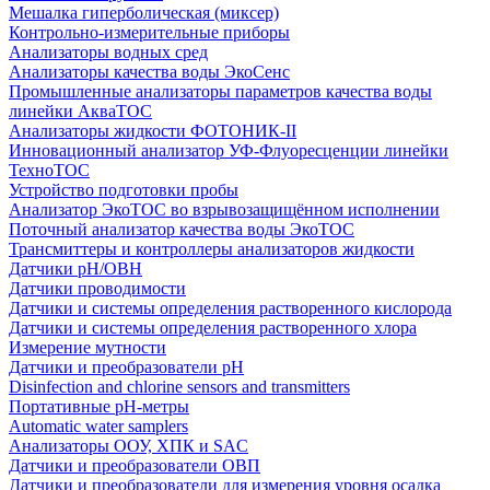
Мешалка гиперболическая (миксер)
Контрольно-измерительные приборы
Анализаторы водных сред
Анализаторы качества воды ЭкоСенс
Промышленные анализаторы параметров качества воды
линейки АкваТОС
Анализаторы жидкости ФОТОНИК-II
Инновационный анализатор УФ-Флуоресценции линейки
ТехноТОС
Устройство подготовки пробы
Анализатор ЭкоТОС во взрывозащищённом исполнении
Поточный анализатор качества воды ЭкоТОС
Трансмиттеры и контроллеры анализаторов жидкости
Датчики рН/ОВН
Датчики проводимости
Датчики и системы определения растворенного кислорода
Датчики и системы определения растворенного хлора
Измерение мутности
Датчики и преобразователи pH
Disinfection and chlorine sensors and transmitters
Портативные pH-метры
Automatic water samplers
Анализаторы ООУ, ХПК и SAC
Датчики и преобразователи ОВП
Датчики и преобразователи для измерения уровня осадка