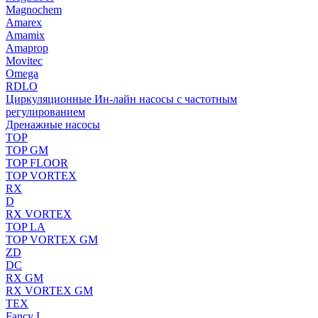
Magnochem
Amarex
Amamix
Amaprop
Movitec
Omega
RDLO
Циркуляционные Ин-лайн насосы с частотным
регулированием
Дренажные насосы
TOP
TOP GM
TOP FLOOR
TOP VORTEX
RX
D
RX VORTEX
TOP LA
TOP VORTEX GM
ZD
DC
RX GM
RX VORTEX GM
TEX
Fancy L