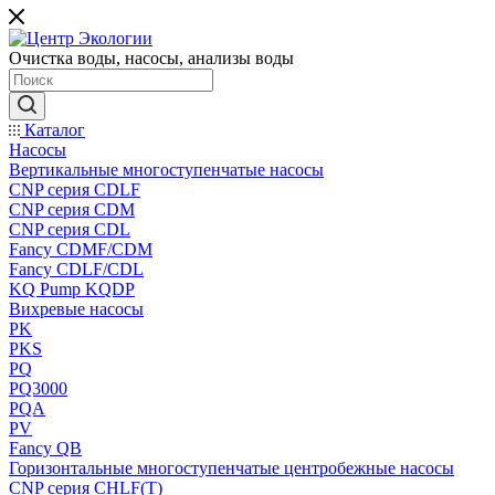
Очистка воды, насосы, анализы воды
Каталог
Насосы
Вертикальные многоступенчатые насосы
CNP серия CDLF
CNP серия CDM
CNP серия CDL
Fancy CDMF/CDM
Fancy CDLF/CDL
KQ Pump KQDP
Вихревые насосы
PK
PKS
PQ
PQ3000
PQA
PV
Fancy QB
Горизонтальные многоступенчатые центробежные насосы
CNP серия CHLF(T)