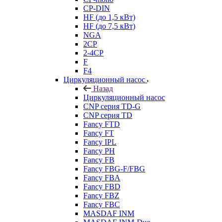
CP-DIN
HF (до 1,5 кВт)
HF (до 7,5 кВт)
NGA
2CP
2-4CP
F
F4
Циркуляционный насос
Назад
Циркуляционный насос
CNP серия TD-G
CNP серия TD
Fancy FTD
Fancy FT
Fancy IPL
Fancy PH
Fancy FB
Fancy FBG-F/FBG
Fancy FBA
Fancy FBD
Fancy FBZ
Fancy FBC
MASDAF INM