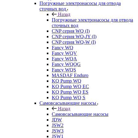
Погружные электронасосы для отвода
сточных вод
Назад
Погружные электронасосы для отвода
сточных вод
CNP серия WQ (I)
CNP серия WQ-JY (I)
CNP серия WQ-W (I)
Fancy WQ
Fancy WQV
Fancy WQA
Fancy WQQG
Fancy WQS
MASDAF Enduro
KQ Pump WQ
KQ Pump WQ EC
KQ Pump WQ ES
KQ Pump WQ S
Самовсасывающие насосы
Назад
Самовсасывающие насосы
JDW
JSW2
JSW3
JSW1