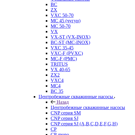
BC
ZX
VXC 50-70
MC 45 (чугун)
MC 50-70
VX
VX-ST (VX-INOX)
BC-ST (MC-INOX)
VXC 35-45
VXC-F (PVXC)
MC-F (PMC)
TRITUS
VX 40-65
ZX2
VXC4
MC4
BC 35
Центробежные скважинные насосы
Назад
Центробежные скважинные насосы
CNP серия SM
CNP серия SJ
CNP серия SJ (A,B,C,D,E,F,G,H)
CP
CP-mono