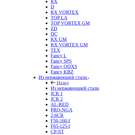
RX
D
RX VORTEX
TOP LA
TOP VORTEX GM
ZD
DC
RX GM
RX VORTEX GM
TEX
Fancy L
Fancy SPS
Fancy QDXS
Fancy KBZ
Из нержавеющей стали
Назад
Из нержавеющей стали
JCR 1
JCR 2
AL-RED
PRO-NGA
2-6CR
F50-160-I
F65-125-I
CP-ST