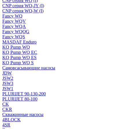
CNP серия WQ (I)
CNP серия WQ-JY (I)
CNP серия WQ-W (I)
Fancy WQ
Fancy WQV
Fancy WQA
Fancy WQQG
Fancy WQS
MASDAF Enduro
KQ Pump WQ
KQ Pump WQ EC
KQ Pump WQ ES
KQ Pump WQ S
Самовсасывающие насосы
JDW
JSW2
JSW3
JSW1
PLURIJET 90-130-200
PLURIJET 80-100
CK
CKR
Скважинные насосы
4BLOCK
4SR