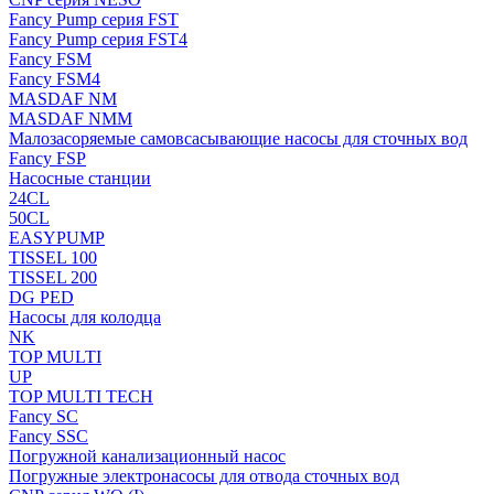
Fancy Pump серия FST
Fancy Pump серия FST4
Fancy FSM
Fancy FSM4
MASDAF NM
MASDAF NMM
Малозасоряемые самовсасывающие насосы для сточных вод
Fancy FSP
Насосные станции
24CL
50CL
EASYPUMP
TISSEL 100
TISSEL 200
DG PED
Насосы для колодца
NK
TOP MULTI
UP
TOP MULTI TECH
Fancy SC
Fancy SSC
Погружной канализационный насос
Погружные электронасосы для отвода сточных вод