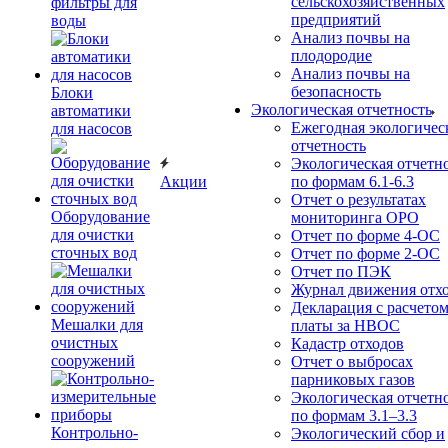
сельскохозяйственных
фильтры для
предприятий
воды
Анализ почвы на
плодородие
Анализ почвы на
безопасность
Блоки
Экологическая отчетность
автоматики
Ежегодная экологичес
для насосов
отчетность
Экологическая отчетн
Акции
по формам 6.1-6.3
Отчет о результатах
Оборудование
мониторинга ОРО
для очистки
Отчет по форме 4-ОС
сточных вод
Отчет по форме 2-ОС
Отчет по ПЭК
Журнал движения отх
Декларация с расчето
Мешалки для
платы за НВОС
очистных
Кадастр отходов
сооружений
Отчет о выбросах
парниковых газов
Экологическая отчетн
по формам 3.1–3.3
Контрольно-
Экологический сбор и