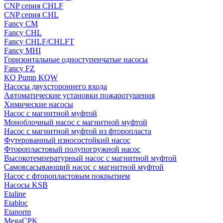
CNP серия CHLF
CNP серия CHL
Fancy CM
Fancy CHL
Fancy CHLF/CHLFT
Fancy MHI
Горизонтальные одноступенчатые насосы
Fancy FZ
KQ Pump KQW
Насосы двухстороннего входа
Автоматические установки пожаротушения
Химические насосы
Насос с магнитной муфтой
Моноблочный насос с магнитной муфтой
Насос с магнитной муфтой из фторопласта
Футерованный износостойкий насос
Фторопластовый полупогружной насос
Высокотемпературный насос с магнитной муфтой
Самовсасывающий насос с магнитной муфтой
Насос с фторопластовым покрытием
Насосы KSB
Etaline
Etabloc
Etanorm
MegaCPK