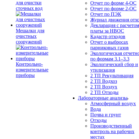
для очистки
Отчет по форме 4-ОС
сточных вод
Отчет по форме 2-ОС
Отчет по ПЭК
Журнал движения отх
Декларация с расчето
Мешалки для
платы за НВОС
очистных
Кадастр отходов
сооружений
Отчет о выбросах
парниковых газов
Экологическая отчетн
по формам 3.1–3.3
Контрольно-
Экологический сбор и
измерительные
утилизация
приборы
2 ТП Рекультивация
2 ТП Водхоз
2 ТП Воздух
2 ТП Отходы
Лабораторные анализы
Атмосферный воздух
Вода
Почва и грунт
Отходы
Производственный
контроль на рабочих
местах