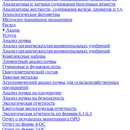
Анализаторы и датчики содержания биогенных веществ
Анализаторы жесткости, содержания железа, хроматов и т.д.
Технологические фотометры
Microwave transmission measurement
Расход
Акции
Услуги
Анализ почвы
Анализ органических/органоминеральных удобрений
Анализ органических/органоминеральных удобрений
Комплексные наборы
Элементный анализ почвы
Гуминовые и фульвокислоты
Гранулометрический состав
Тяжелые металлы
Агрохимический анализ почвы для сельскохозяйственных
предприятий
Анализ почвы на плодородие
Анализ почвы на безопасность
Экологическая отчетность
Ежегодная экологическая отчетность
Экологическая отчетность по формам 6.1-6.3
Отчет о результатах мониторинга ОРО
Отчет по форме 4-ОС
Отчет по форме 2-ОС