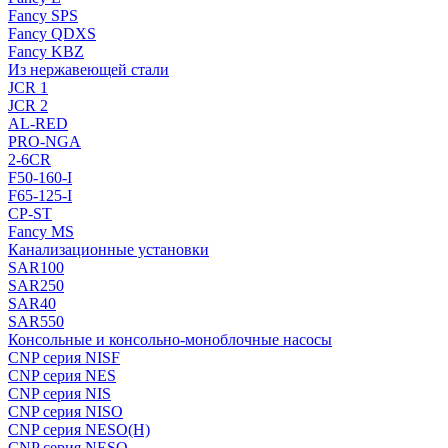
Fancy SPS
Fancy QDXS
Fancy KBZ
Из нержавеющей стали
JCR 1
JCR 2
AL-RED
PRO-NGA
2-6CR
F50-160-I
F65-125-I
CP-ST
Fancy MS
Канализационные установки
SAR100
SAR250
SAR40
SAR550
Консольные и консольно-моноблочные насосы
CNP серия NISF
CNP серия NES
CNP серия NIS
CNP серия NISO
CNP серия NESO(H)
CNP серия NESO