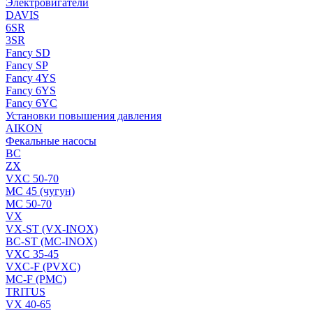
Электровигатели
DAVIS
6SR
3SR
Fancy SD
Fancy SP
Fancy 4YS
Fancy 6YS
Fancy 6YC
Установки повышения давления
AIKON
Фекальные насосы
BC
ZX
VXC 50-70
MC 45 (чугун)
MC 50-70
VX
VX-ST (VX-INOX)
BC-ST (MC-INOX)
VXC 35-45
VXC-F (PVXC)
MC-F (PMC)
TRITUS
VX 40-65