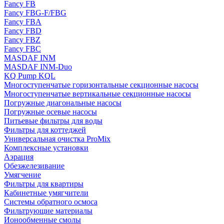
Fancy FB
Fancy FBG-F/FBG
Fancy FBA
Fancy FBD
Fancy FBZ
Fancy FBC
MASDAF INM
MASDAF INM-Duo
KQ Pump KQL
Многоступенчатые горизонтальные секционные насосы
Многоступенчатые вертикальные секционные насосы
Погружные диагональные насосы
Погружные осевые насосы
Питьевые фильтры для воды
Фильтры для коттеджей
Универсальная очистка ProMix
Комплексные установки
Аэрация
Обезжелезивание
Умягчение
Фильтры для квартиры
Кабинетные умягчители
Системы обратного осмоса
Фильтрующие материалы
Ионообменные смолы