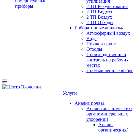
измерительные
утилизация
приборы
2 ТП Рекультивация
2 ТП Водхоз
2 ТП Воздух
2 ТП Отходы
Лабораторные анализы
Атмосферный воздух
Вода
Почва и грунт
Отходы
Производственный
контроль на рабочих
местах
Промышленные выбр
Услуги
Анализ почвы
Анализ органических/
органоминеральных
удобрений
Анализ
органических/