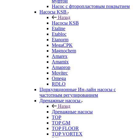
муфтой
Насос с фторопластовым покрытием
Насосы KSB
Назад
Насосы KSB
Etaline
Etabloc
Etanorm
MegaCPK
Magnochem
Amarex
Amamix
Amaprop
Movitec
Omega
RDLO
Циркуляционные Ин-лайн насосы с
частотным регулированием
Дренажные насосы
Назад
Дренажные насосы
TOP
TOP GM
TOP FLOOR
TOP VORTEX