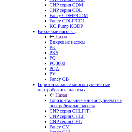
CNP серия CDM
CNP серия CDL
Fancy CDMF/CDM
Fancy CDLF/CDL
KQ Pump KQDP
Вихревые насосы
Назад
Вихревые насосы
PK
PKS
PQ
PQ3000
PQA
PV
Fancy QB
Горизонтальные многоступенчатые
центробежные насосы
Назад
Горизонтальные многоступенчатые
центробежные насосы
CNP серия CHLF(T)
CNP серия CHLF
CNP серия CHL
Fancy CM