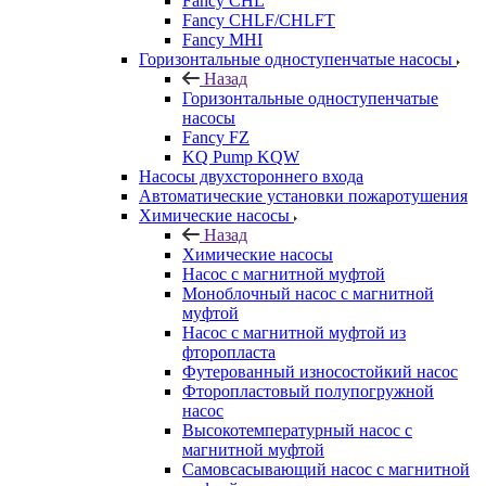
Fancy CHL
Fancy CHLF/CHLFT
Fancy MHI
Горизонтальные одноступенчатые насосы
Назад
Горизонтальные одноступенчатые
насосы
Fancy FZ
KQ Pump KQW
Насосы двухстороннего входа
Автоматические установки пожаротушения
Химические насосы
Назад
Химические насосы
Насос с магнитной муфтой
Моноблочный насос с магнитной
муфтой
Насос с магнитной муфтой из
фторопласта
Футерованный износостойкий насос
Фторопластовый полупогружной
насос
Высокотемпературный насос с
магнитной муфтой
Самовсасывающий насос с магнитной