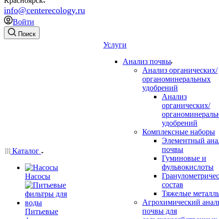
Красноярск
info@centerecology.ru
Войти
Поиск
Услуги
Анализ почвы
Анализ органических/
органоминеральных
удобрений
Анализ
органических/
органоминераль
удобрений
Комплексные наборы
Элементный ана
почвы
Каталог
Гуминовые и
фульвокислоты
Гранулометриче
Насосы
состав
Тяжелые металл
Агрохимический анал
почвы для
Питьевые